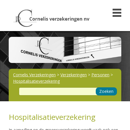
Cornelis Verzekeringen
>
Verzekeringen
>
Personen
>
Hospitalisatieverzekering
Zoeken
Hospitalisatieverzekering
In aanvulling op de groepsverzekering wordt vaak ook een