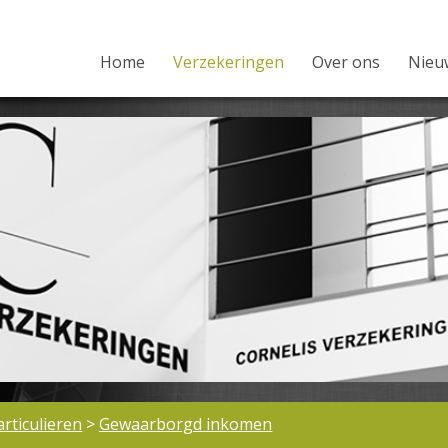
Home
Verzekeringen
Over ons
Nieu
articulieren
>
Gewaarborgd inkomen