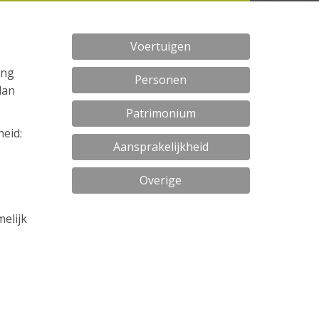
Voertuigen
ing
Personen
dan
Patrimonium
eid:
Aansprakelijkheid
Overige
melijk