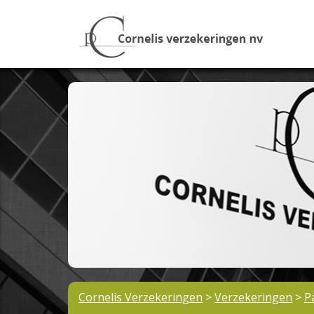
Cornelis Verzekeringen
>
Verzekeringen
>
P