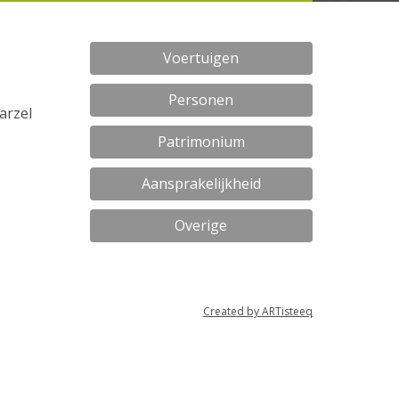
Voertuigen
Personen
arzel
Patrimonium
Aansprakelijkheid
Overige
Created by ARTisteeq