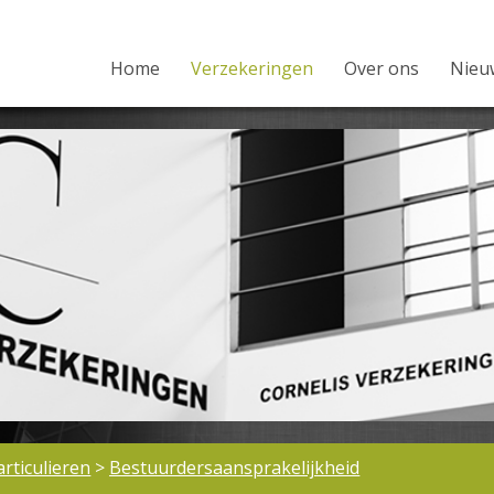
Home
Verzekeringen
Over ons
Nieu
articulieren
>
Bestuurdersaansprakelijkheid