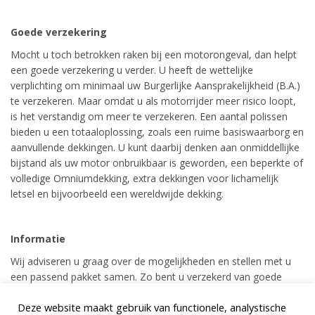
Goede verzekering
Mocht u toch betrokken raken bij een motorongeval, dan helpt
een goede verzekering u verder. U heeft de wettelijke
verplichting om minimaal uw Burgerlijke Aansprakelijkheid (B.A.)
te verzekeren. Maar omdat u als motorrijder meer risico loopt,
is het verstandig om meer te verzekeren. Een aantal polissen
bieden u een totaaloplossing, zoals een ruime basiswaarborg en
aanvullende dekkingen. U kunt daarbij denken aan onmiddellijke
bijstand als uw motor onbruikbaar is geworden, een beperkte of
volledige Omniumdekking, extra dekkingen voor lichamelijk
letsel en bijvoorbeeld een wereldwijde dekking.
Informatie
Wij adviseren u graag over de mogelijkheden en stellen met u
een passend pakket samen. Zo bent u verzekerd van goede
bijstand indien dat nodig mocht zijn en dat geeft rust.
Deze website maakt gebruik van functionele, analystische
Zo kunt genieten van de heerlijke kilometers op uw motor!