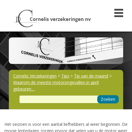
Cornelis Verzekeringen
>
Tips
>
Tip van de maand
>
Waarom de meeste motorongevallen in april
gebeuren…
Zoeken
Het seizoen is voor een aantal liefhebbers al weer begonnen. De
mooie lentedagen zorgen ervoor dat velen van u de motor weer