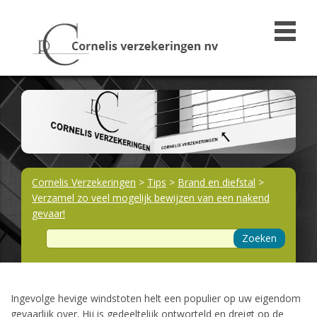
Cornelis Verzekeringen
>
Tips
>
Brand en diefstal
>
Verzamel zo veel mogelijk bewijzen van een nakend
gevaar!
Zoeken
Ingevolge hevige windstoten helt een populier op uw eigendom
gevaarlijk over. Hij is gedeeltelijk ontworteld en dreigt op de