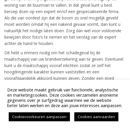
woning van de buurman te vallen. In dat geval kunt u best
beroep doen op een expert en/of een gespecialiseerde firma.
Als die van oordeel zijn dat de boom zo snel mogelijk geveld
moet worden omdat hij een nakend gevaar vormt, dan kunt u
natuurlijk het nodige laten doen. Zorg dan wel voor voldoende
bewijzen door foto’s te nemen en het verslag van de expert
achter de hand te houden.
Dit hebt u immers nodig om het schadegeval bij de
maatschappij van uw brandverzekering aan te geven. Eventueel
kunt u de maatschappij vooraf inlichten zodat ze zelf het
hoogdringende karakter kunnen vaststellen en een
voorafgaandelijk akkoord kunnen geven. Zonder een goed
dossier loopt u immers het risico dat uw
Deze website maakt gebruik van functionele, analystische
verzekeringsonderneming uw schadegeval niet wil aanvaarden.
en marketingcookies. Deze cookies verzamelen anonieme
gegevens over je surfgedrag waarmee we de website
beter laten werken en deze aan jouw interesses aanpassen.
Cookievoorkeuren aanpassen
Cookies aanvaarden
Created by ARTisteeq