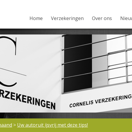
Home
Verzekeringen
Over ons
Nieu
maand
>
Uw autoruit ijsvrij met deze tips!