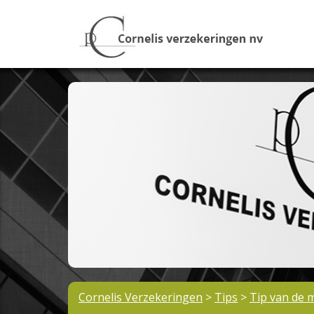
Cornelis Verzekeringen
>
Tips
>
Tip van de 