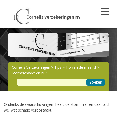
Cornelis Verzekeringen
>
Tips
>
Tip van de maand
>
Stormschade: en nu?
Zoeken
Ondanks de waarschuwingen, heeft de storm hier en daar toch
wel wat schade veroorzaakt.