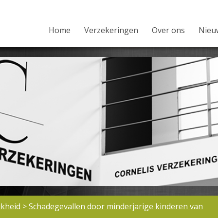
Home
Verzekeringen
Over ons
Nieu
jkheid
>
Schadegevallen door minderjarige kinderen van