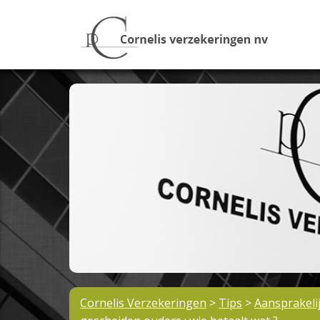
Cornelis Verzekeringen
>
Tips
>
Aansprakeli