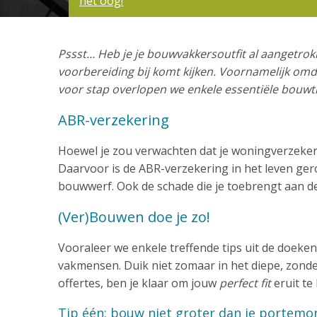
het oog!
Pssst… Heb je je bouwvakkersoutfit al aangetrokke
voorbereiding bij komt kijken. Voornamelijk omd
voor stap overlopen we enkele essentiële bouwti
ABR-verzekering
Hoewel je zou verwachten dat je woningverzekeri
Daarvoor is de ABR-verzekering in het leven gero
bouwwerf. Ook de schade die je toebrengt aan de
(Ver)Bouwen doe je zo!
Vooraleer we enkele treffende tips uit de doek
vakmensen. Duik niet zomaar in het diepe, zonde
offertes, ben je klaar om jouw
perfect fit
eruit te
Tip één: bouw niet groter dan je portem