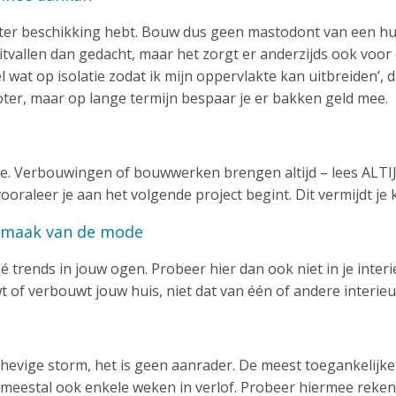
 ter beschikking hebt. Bouw dus geen mastodont van een hui
 uitvallen dan gedacht, maar het zorgt er anderzijds ook voor
el wat op isolatie zodat ik mijn oppervlakte kan uitbreiden’,
roter, maar op lange termijn bespaar je er bakken geld mee.
e. Verbouwingen of bouwwerken brengen altijd – lees ALTI
oraleer je aan het volgende project begint. Dit vermijdt je 
 smaak van de mode
 sé trends in jouw ogen. Probeer hier dan ook niet in je interi
t of verbouwt jouw huis, niet dat van één of andere interie
 hevige storm, het is geen aanrader. De meest toegankelijke
 meestal ook enkele weken in verlof. Probeer hiermee reke