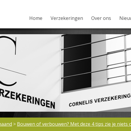
Home
Verzekeringen
Over ons
Nieu
maand
>
Bouwen of verbouwen? Met deze 4 tips zie je niets 