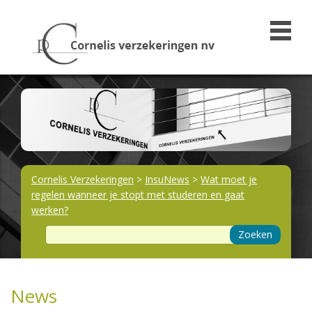
Cornelis Verzekeringen
>
InsuNews
>
Wat moet je
regelen wanneer je stopt met studeren en gaat
werken?
Zoeken
News