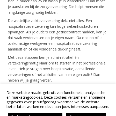
Ben je ouder dan 25 en woon je in Vlaanderen? Dan moet
je aansluiten bij de zorgverzekering. Die helpt mensen die
langdurige zorg nodig hebben.
De wettelijke ziekteverzekering dekt niet alles. Een
hospitalisatieverzekering kan hoge ziekenhuisfacturen
opvangen. Als je ouders een gezinscontract hadden, kan je
dat vaak verderzetten op je eigen naam. Ga ook na of je
toekomstige werkgever een hospitalisatieverzekering
aanbiedt en of die voldoende dekking heeft.
Met deze stappen ben je administratief én
verzekeringsmatig klaar om te starten in het professionele
leven. Heb je vragen over hospitalisatie, aanvullende
verzekeringen of het afsluiten van een eigen polis? Dan
helpen wij je graag verder.
Deze website maakt gebruik van functionele, analystische
Terug naar overzicht
en marketingcookies. Deze cookies verzamelen anonieme
gegevens over je surfgedrag waarmee we de website
beter laten werken en deze aan jouw interesses aanpassen.