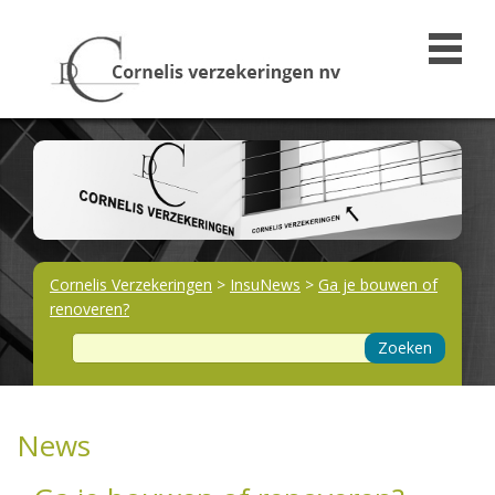
Cornelis Verzekeringen
>
InsuNews
>
Ga je bouwen of
renoveren?
Zoeken
News